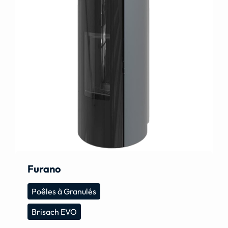
Furano
Poêles à Granulés
Brisach EVO