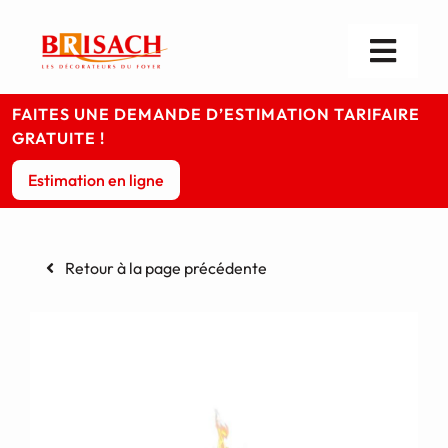
Passer
au
contenu
Toggl
Navig
Les cheminées
FAITES UNE DEMANDE D’ESTIMATION TARIFAIRE
GRATUITE !
Les poêles
Estimation en ligne
Foyers & Inserts
Retour à la page précédente
Infos pratiques
Votre magasin
Contact