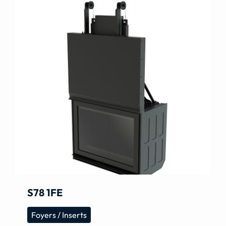
S78 1FE
Foyers / Inserts