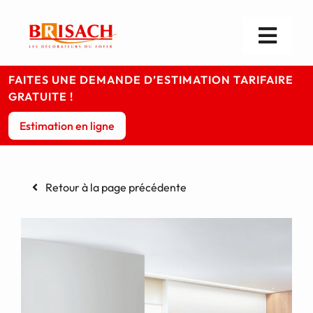
Passer
au
contenu
Toggl
Navig
Les cheminées
FAITES UNE DEMANDE D’ESTIMATION TARIFAIRE
GRATUITE !
Les poêles
Estimation en ligne
Foyers & Inserts
Retour à la page précédente
Infos pratiques
Votre magasin
Contact