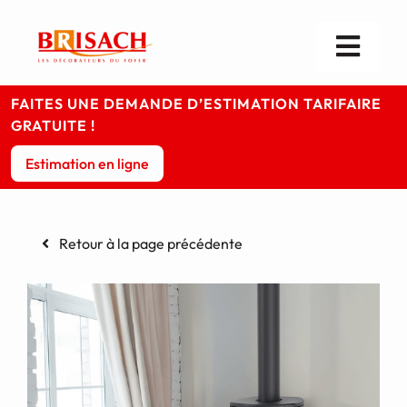
Passer
au
contenu
Toggl
Navig
Les cheminées
FAITES UNE DEMANDE D’ESTIMATION TARIFAIRE
GRATUITE !
Les poêles
Estimation en ligne
Foyers & Inserts
Retour à la page précédente
Infos pratiques
Votre magasin
Contact