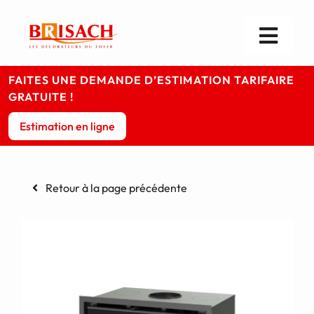
Passer
au
contenu
Toggl
Navig
Les cheminées
FAITES UNE DEMANDE D’ESTIMATION TARIFAIRE
GRATUITE !
Les poêles
Estimation en ligne
Foyers & Inserts
Retour à la page précédente
Infos pratiques
Votre magasin
Contact