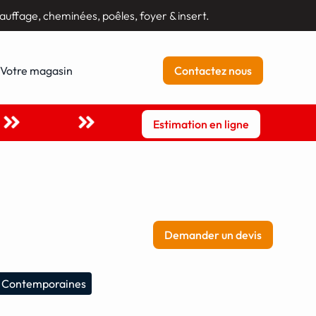
auffage, cheminées, poêles, foyer & insert.
Votre magasin
Contactez nous
Estimation en ligne
Demander un devis
 Contemporaines