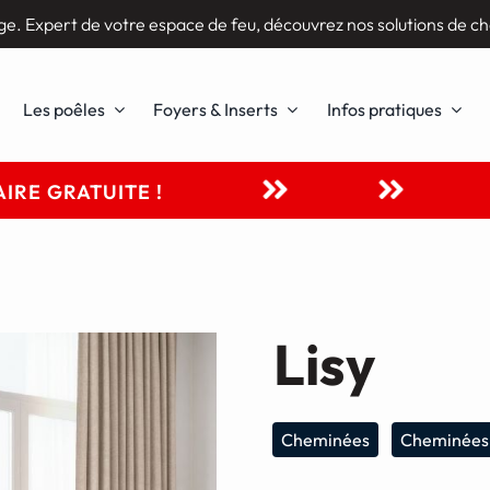
ge. Expert de votre espace de feu, découvrez nos solutions de ch
Les poêles
Foyers & Inserts
Infos pratiques
IRE GRATUITE !
Lisy
Cheminées
Cheminées