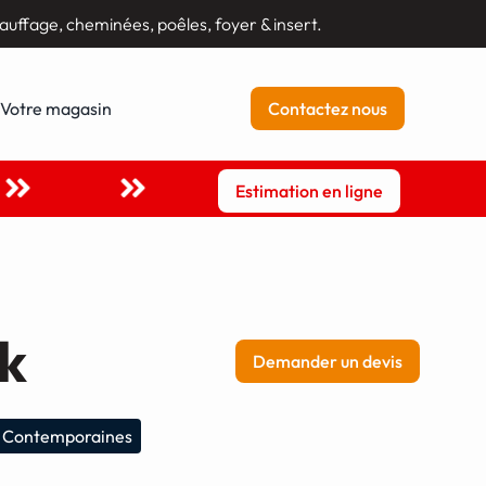
auffage, cheminées, poêles, foyer & insert.
Votre magasin
Contactez nous
Estimation en ligne
k
Demander un devis
 Contemporaines