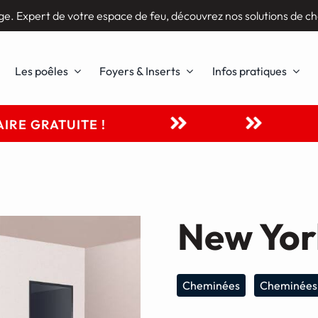
ge. Expert de votre espace de feu, découvrez nos solutions de ch
Les poêles
Foyers & Inserts
Infos pratiques
IRE GRATUITE !
New Yor
Cheminées
Cheminées