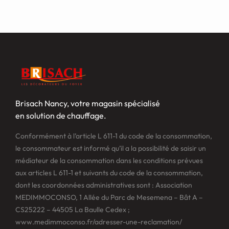
Brisach Nancy, votre magasin spécialisé
en solution de chauffage.
Conformément à l’article L 611-1 du code de la consommation,
le consommateur est informé qu’il a la possibilité de saisir un
médiateur de la consommation dans les conditions prévues
aux articles L 611-1 et suivants du code de la consommation,
dont les coordonnées administratives sont : Association
MEDIMMOCONSO, 1 Allée du Parc de Mesemena – Bât A –
CS25222 – 44505 La Baulle Cedex ;
www.medimmoconso.fr/adresser-une-reclamation/