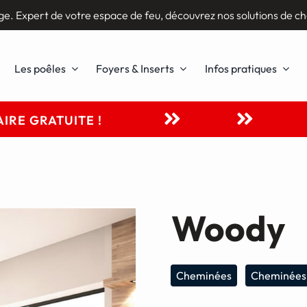
ge. Expert de votre espace de feu, découvrez nos solutions de ch
Les poêles
Foyers & Inserts
Infos pratiques
IRE GRATUITE !
Woody
Cheminées
Cheminées