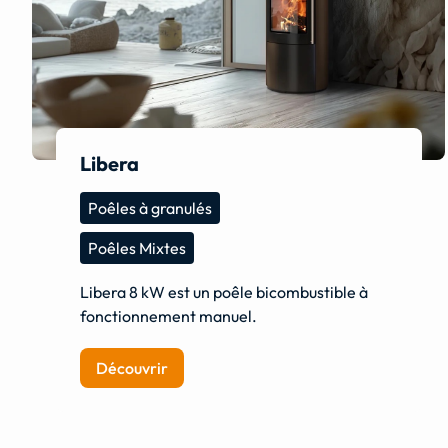
Libera
Poêles à granulés
Poêles Mixtes
Libera 8 kW est un poêle bicombustible à
fonctionnement manuel.
Découvrir