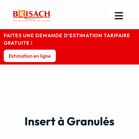
Passer
au
contenu
Toggl
Navig
Les cheminées
FAITES UNE DEMANDE D’ESTIMATION TARIFAIRE
GRATUITE !
Les poêles
Estimation en ligne
Foyers & Inserts
Infos pratiques
Votre magasin
Insert à Granulés
Contact